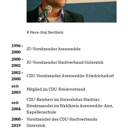
© Hans-Jörg Deichho
lz
1996 -
JU-Vorsitzender Avenwedde
2000
2000 -
JU-Vorsitzender Stadtverband Gütersloh
2002
2002 -
CDU-Vorsitzender Avenwedde-Friedrichsdorf
2008
seit
Mitglied im CDU-Kreisvorstand
2003
CDU-Ratsherr im Gütersloher Stadtrat,
seit
Direktmandat im Wahlkreis Avenwedde-Amt,
2004
Kapellenschule
2008 -
Vorsitzender des CDU-Stadtverbands
2019
Gütersloh