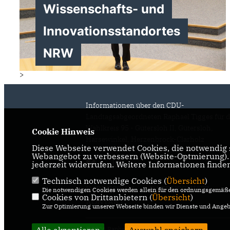
Wissenschafts- und
Innovationsstandortes
NRW
>
Informationen über den CDU-
Landtagsabgeordneten Raphael Tigges für 
Wahlkreis 95 - Gütersloh II, Gütersloh,
Cookie Hinweis
Harsewinkel, Herzenbrock-Clarholz
Diese Webseite verwendet Cookies, die notwendig s
Webangebot zu verbessern (Website-Optmierung). F
jederzeit widerrufen. Weitere Informationen finde
Technisch notwendige Cookies (
Übersicht
)
IMPRESSUM
DATENSCHUTZ
Die notwendigen Cookies werden allein für den ordnungsgemäße
Cookies von Drittanbietern (
Übersicht
)
KONTAKT
Zur Optimierung unserer Webseite binden wir Dienste und Angebo
@2026 Raphael Tigges MdL