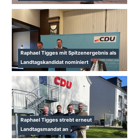
>
Raphael Tigges mit Spitzenergebnis als
Landtagskandidat nominiert
>
Raphael Tigges strebt erneut
Landtagsmandat an