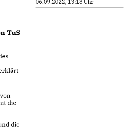
06.09.2022, 13:18 Uhr
en TuS
des
erklärt
 von
it die
und die