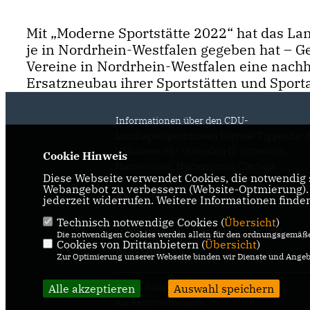
Mit „Moderne Sportstätte 2022“ hat das La
je in Nordrhein-Westfalen gegeben hat – G
Vereine in Nordrhein-Westfalen eine nach
Ersatzneubau ihrer Sportstätten und Spor
Informationen über den CDU-
Landtagsabgeordneten Raphael Tigges für 
Wahlkreis 95 - Gütersloh II, Gütersloh,
Cookie Hinweis
Harsewinkel, Herzenbrock-Clarholz
Diese Webseite verwendet Cookies, die notwendig s
Webangebot zu verbessern (Website-Optmierung). F
jederzeit widerrufen. Weitere Informationen finde
Technisch notwendige Cookies (
Übersicht
)
IMPRESSUM
DATENSCHUTZ
Die notwendigen Cookies werden allein für den ordnungsgemäße
Cookies von Drittanbietern (
Übersicht
)
KONTAKT
Zur Optimierung unserer Webseite binden wir Dienste und Angebo
Alle akzeptieren
@2026 Raphael Tigges MdL
Auswahl speichern
Alle Rechte vorbehalten.