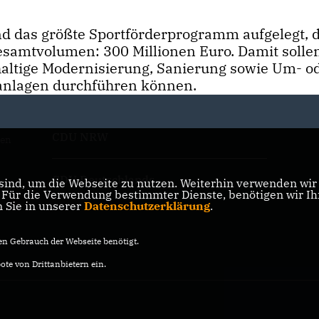
nd das größte Sportförderprogramm aufgelegt, d
esamtvolumen: 300 Millionen Euro. Damit sollen
haltige Modernisierung, Sanierung sowie Um- o
tanlagen durchführen können.
CDU NRW
den
CDU Deutschlands
ind, um die Webseite zu nutzen. Weiterhin verwenden wir D
ür die Verwendung bestimmter Dienste, benötigen wir Ihre
n Sie in unserer
Datenschutzerklärung
.
n Gebrauch der Webseite benötigt.
te von Drittanbietern ein.