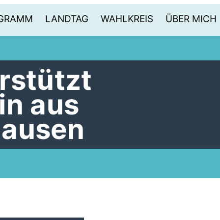
OGRAMM
LANDTAG
WAHLKREIS
ÜBER MICH
rstützt
in aus
hausen