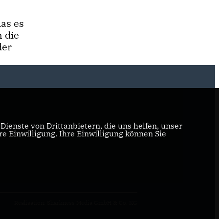
as es
 die
der
ienste von Drittanbietern, die uns helfen, unser
 Einwilligung. Ihre Einwilligung können Sie
Realisation: Sharkness Media GmbH & Co. KG