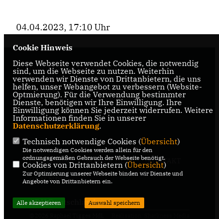
04.04.2023, 17:10 Uhr
Cookie Hinweis
Diese Webseite verwendet Cookies, die notwendig
Informationen über den CDU-
sind, um die Webseite zu nutzen. Weiterhin
Landtagsabgeordneten Raphael Tigges für den
verwenden wir Dienste von Drittanbietern, die uns
helfen, unser Webangebot zu verbessern (Website-
Wahlkreis 95 - Gütersloh II, Gütersloh,
Optmierung). Für die Verwendung bestimmter
Harsewinkel, Herzenbrock-Clarholz
Dienste, benötigen wir Ihre Einwilligung. Ihre
Einwilligung können Sie jederzeit widerrufen. Weitere
Informationen finden Sie in unserer
Datenschutzerklärung
.
Technisch notwendige Cookies (
Übersicht
)
Die notwendigen Cookies werden allein für den
ordnungsgemäßen Gebrauch der Webseite benötigt.
IMPRESSUM
DATENSCHUTZ
KONTAKT
Cookies von Drittanbietern (
Übersicht
)
Zur Optimierung unserer Webseite binden wir Dienste und
CDU NRW
Angebote von Drittanbietern ein.
CDU Deutschlands
Alle akzeptieren
Auswahl speichern
@2026 Raphael Tigges MdL
Realisation: Sharkness Media