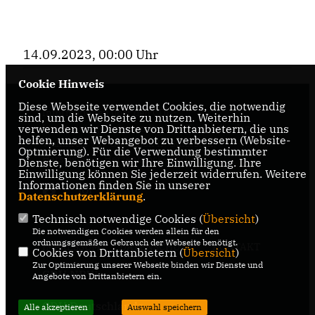
14.09.2023, 00:00 Uhr
Cookie Hinweis
Diese Webseite verwendet Cookies, die notwendig
Informationen über den CDU-
sind, um die Webseite zu nutzen. Weiterhin
verwenden wir Dienste von Drittanbietern, die uns
Landtagsabgeordneten Raphael Tigges für den
helfen, unser Webangebot zu verbessern (Website-
Wahlkreis 95 - Gütersloh II, Gütersloh,
Optmierung). Für die Verwendung bestimmter
Harsewinkel, Herzenbrock-Clarholz
Dienste, benötigen wir Ihre Einwilligung. Ihre
Einwilligung können Sie jederzeit widerrufen. Weitere
Informationen finden Sie in unserer
Datenschutzerklärung
.
Technisch notwendige Cookies (
Übersicht
)
Die notwendigen Cookies werden allein für den
ordnungsgemäßen Gebrauch der Webseite benötigt.
IMPRESSUM
DATENSCHUTZ
KONTAKT
Cookies von Drittanbietern (
Übersicht
)
Zur Optimierung unserer Webseite binden wir Dienste und
CDU NRW
Angebote von Drittanbietern ein.
CDU Deutschlands
Alle akzeptieren
Auswahl speichern