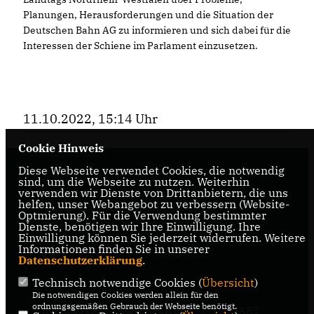
Planungen, Herausforderungen und die Situation der
Deutschen Bahn AG zu informieren und sich dabei für die
Interessen der Schiene im Parlament einzusetzen.
11.10.2022, 15:14 Uhr
Cookie Hinweis
Diese Webseite verwendet Cookies, die notwendig
Informationen über den CDU-
sind, um die Webseite zu nutzen. Weiterhin
verwenden wir Dienste von Drittanbietern, die uns
Landtagsabgeordneten Raphael Tigges für den
helfen, unser Webangebot zu verbessern (Website-
Wahlkreis 95 - Gütersloh II, Gütersloh,
Optmierung). Für die Verwendung bestimmter
Harsewinkel, Herzenbrock-Clarholz
Dienste, benötigen wir Ihre Einwilligung. Ihre
Einwilligung können Sie jederzeit widerrufen. Weitere
Informationen finden Sie in unserer
Datenschutzerklärung
.
Technisch notwendige Cookies (
Übersicht
)
Die notwendigen Cookies werden allein für den
ordnungsgemäßen Gebrauch der Webseite benötigt.
IMPRESSUM
DATENSCHUTZ
KONTAKT